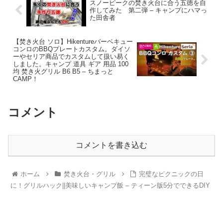
スノーピークの焚き火台に合う五徳を自
作してみた 第二弾 – キャンプにハマっ
た田舎者
【焚き火台 ソロ】Hikentureバーベキュー
コンロのBBQプレートカスタム。ダイソ
ーやセリア商品でカスタムして扱い易く
しました。キャンプ 道具 ギア 用品 100
均 焚き火グリル B6 B5 – ちまっと
CAMP！
コメント
コメントを書き込む
ホーム
焚き火台・グリル
完璧なピクニックの日
に！グリルハック||美味しいキャンプ飯 – ティーン版5分でできるDIY