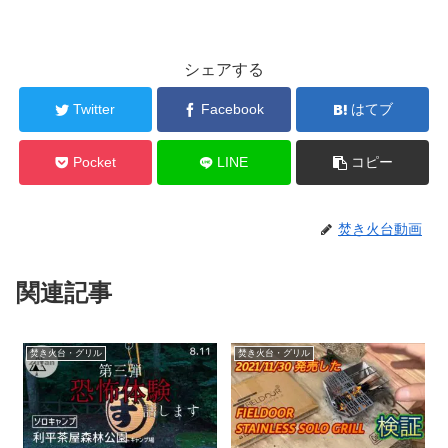
シェアする
Twitter
Facebook
はてブ
Pocket
LINE
コピー
焚き火台動画
関連記事
焚き火台・グリル
焚き火台・グリル