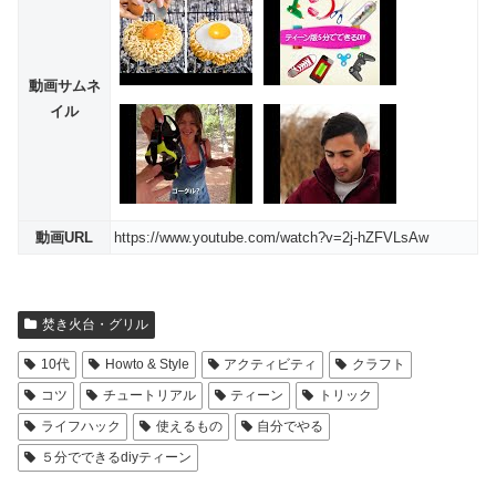
動画サムネ
イル
動画URL
https://www.youtube.com/watch?v=2j-hZFVLsAw
焚き火台・グリル
10代
Howto & Style
アクティビティ
クラフト
コツ
チュートリアル
ティーン
トリック
ライフハック
使えるもの
自分でやる
５分でできるdiyティーン