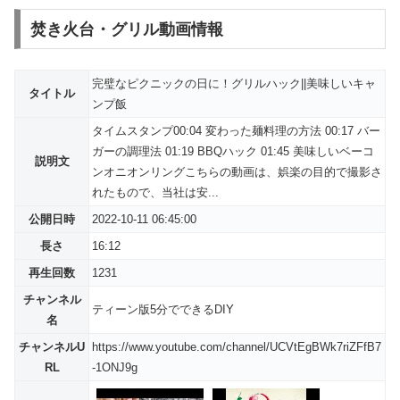
焚き火台・グリル動画情報
完璧なピクニックの日に！グリルハック||美味しいキャ
タイトル
ンプ飯
タイムスタンプ00:04 変わった麺料理の方法 00:17 バー
ガーの調理法 01:19 BBQハック 01:45 美味しいベーコ
説明文
ンオニオンリングこちらの動画は、娯楽の目的で撮影さ
れたもので、当社は安...
公開日時
2022-10-11 06:45:00
長さ
16:12
再生回数
1231
チャンネル
ティーン版5分でできるDIY
名
チャンネルU
https://www.youtube.com/channel/UCVtEgBWk7riZFfB7
RL
-1ONJ9g