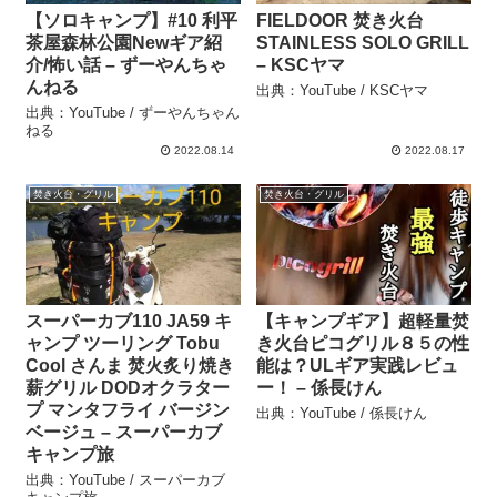
【ソロキャンプ】#10 利平
FIELDOOR 焚き火台
茶屋森林公園Newギア紹
STAINLESS SOLO GRILL
介/怖い話 – ずーやんちゃ
– KSCヤマ
んねる
出典：YouTube / KSCヤマ
出典：YouTube / ずーやんちゃん
ねる
2022.08.14
2022.08.17
焚き火台・グリル
焚き火台・グリル
スーパーカブ110 JA59 キ
【キャンプギア】超軽量焚
ャンプ ツーリング Tobu
き火台ピコグリル８５の性
Cool さんま 焚火炙り焼き
能は？ULギア実践レビュ
薪グリル DODオクラター
ー！ – 係長けん
プ マンタフライ バージン
出典：YouTube / 係長けん
ベージュ – スーパーカブ
キャンプ旅
出典：YouTube / スーパーカブ