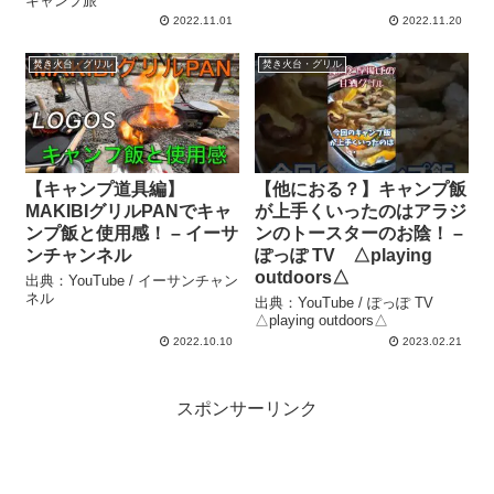
キャンプ旅
2022.11.01
2022.11.20
焚き火台・グリル
焚き火台・グリル
【キャンプ道具編】
【他におる？】キャンプ飯
MAKIBIグリルPANでキャ
が上手くいったのはアラジ
ンプ飯と使用感！ – イーサ
ンのトースターのお陰！ –
ンチャンネル
ぽっぽ TV △playing
outdoors△
出典：YouTube / イーサンチャン
ネル
出典：YouTube / ぽっぽ TV
△playing outdoors△
2022.10.10
2023.02.21
スポンサーリンク