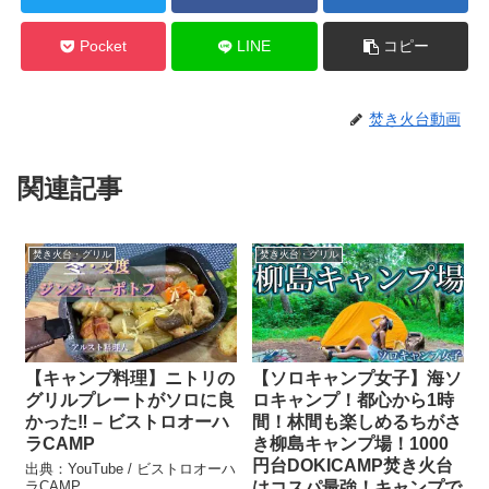
Pocket
LINE
コピー
焚き火台動画
関連記事
焚き火台・グリル
焚き火台・グリル
【キャンプ料理】ニトリの
【ソロキャンプ女子】海ソ
グリルプレートがソロに良
ロキャンプ！都心から1時
かった‼︎ – ビストロオーハ
間！林間も楽しめるちがさ
ラCAMP
き柳島キャンプ場！1000
円台DOKICAMP焚き火台
出典：YouTube / ビストロオーハ
ラCAMP
はコスパ最強！キャンプで