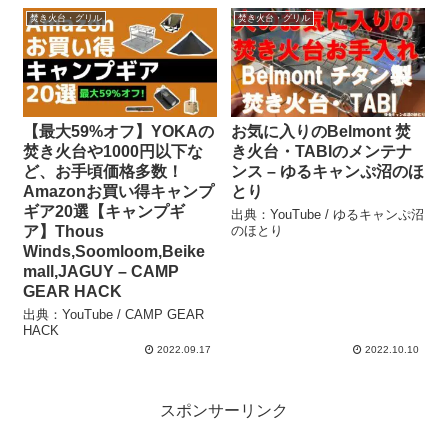
焚き火台・グリル
焚き火台・グリル
【最大59%オフ】YOKAの
お気に入りのBelmont 焚
焚き火台や1000円以下な
き火台・TABIのメンテナ
ど、お手頃価格多数！
ンス – ゆるキャンぷ沼のほ
Amazonお買い得キャンプ
とり
ギア20選【キャンプギ
出典：YouTube / ゆるキャンぷ沼
ア】Thous
のほとり
Winds,Soomloom,Beike
mall,JAGUY – CAMP
GEAR HACK
出典：YouTube / CAMP GEAR
HACK
2022.09.17
2022.10.10
スポンサーリンク