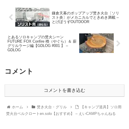
鎌倉天幕のポップアップ焚き火台〔ソリ
スト炎〕がメカニカルでときめき満載 –
とげぼうずOUTDOOR
とあるソロキャンプの焚火シーン
FUTURE FOX Confire 櫓（やぐら）＆ 薪
グリルラージ編【GDLOG #001 】 –
GDLOG
コメント
コメントを書き込む
ホーム
焚き火台・グリル
【キャンプ道具】ソロ用
焚火台ベルクロートen.solo【おすすめ】 – えいCAMPちゃんねる