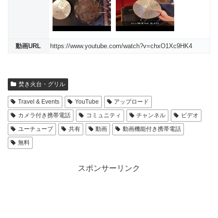
動画URL
https://www.youtube.com/watch?v=chxO1Xc9HK4
焚き火台・グリル
Travel & Events
YouTube
アップロード
カメラ付き携帯電話
コミュニティ
チャンネル
ビデオ
ユーチューブ
共有
動画
動画機能付き携帯電話
無料
スポンサーリンク