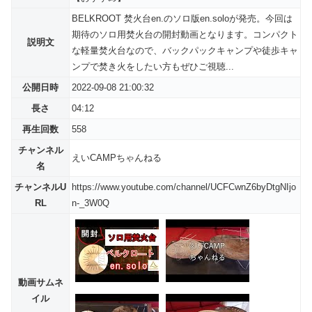
BELKROOT 焚火台en.のソロ版en.soloが発売。今回は
期待のソロ用焚火台の開封動画となります。コンパクト
説明文
な軽量焚火台なので、バックパックキャンプや徒歩キャ
ンプで焚き火をしたい方もぜひご視聴...
公開日時
2022-09-08 21:00:32
長さ
04:12
再生回数
558
チャンネル
えいCAMPちゃんねる
名
チャンネルU
https://www.youtube.com/channel/UCFCwnZ6byDtgNIjo
RL
n-_3W0Q
動画サムネ
イル