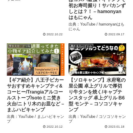
初お寿司握り！サバカンず
しとは？！ – hamonyan
はもにゃん
出典：YouTube / hamonyanはも
にゃん
2022.10.22
2022.09.17
焚き火台・グリル
焚き火台・グリル
【ギア紹介】八王子ビカー
【ソロキャンプ】水府竜の
サおすすめキャンプティ&
里公園 卓上グリルで厚切
コーヒー/Trangiaアルコー
り牛タンを焼く/キャプテ
ルストーブ/sotoミニ焚き
ンスタッグ 卓上グリル B6
火台/ニトリ木のお皿など –
型 モンテ – コソコソキャ
まふハピキャンプ
ンプ
出典：YouTube / まふハピキャン
出典：YouTube / コソコソキャン
プ
プ
2022.10.12
2023.01.18