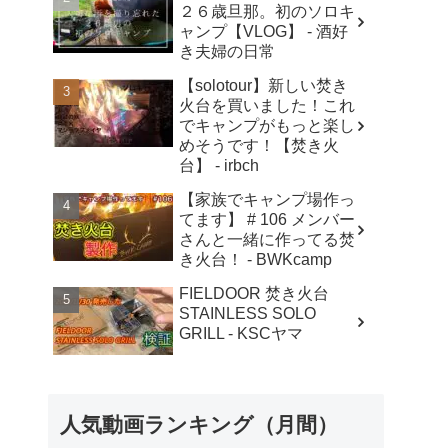
２６歳旦那。初のソロキ
ャンプ【VLOG】 - 酒好
き夫婦の日常
【solotour】新しい焚き
火台を買いました！これ
でキャンプがもっと楽し
めそうです！【焚き火
台】 - irbch
【家族でキャンプ場作っ
てます】 # 106 メンバー
さんと一緒に作ってる焚
き火台！ - BWKcamp
FIELDOOR 焚き火台
STAINLESS SOLO
GRILL - KSCヤマ
人気動画ランキング（月間）