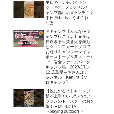
平日のランチバイキン
グ #グルメ #グリルキ
ャンプ郡山店 #ランチ #
平日 #shorts – うすくれ
なゐ
冬キャンプ【みんな〜キ
ャンプ行こうよ】★夜は
長過ぎる☆焚き火を楽し
む☆コンフォートソロで
お籠りキャンプ☆レイン
ボーストーブ＆薪ストー
ブ 岩倉ファームパーク
キャンプ場 2023/2/11-
12 広島県 – おさんぽチ
ャンネル Ken Pa【ソ
ロキャンプ】
【他におる？】キャンプ
飯が上手くいったのはア
ラジンのトースターのお
陰！ – ぽっぽ TV
△playing outdoors△