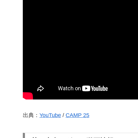
出典：
YouTube
/
CAMP 25