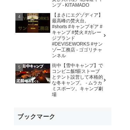
ンプ - KITAMADO
【まさにエグゾディア】
最高峰の焚火台。
#shorts #キャンプギア #
キャンプ #焚火 #ガレー
ジブランド
#DEVISEWORKS #サン
ゾー工務店 - ゴゴリチャ
ンネル
街中【雪中キャンプ】で
コンビニ飯❗️薪ストーブ
とテント設営して本格的
な冬キャンプ。 - ムラカ
ミスポーツ。キャンプ劇
場
ブックマーク