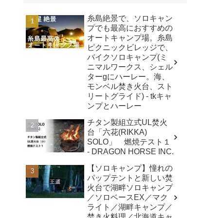
糸島絶景で、ソロキャン
プでも最高におすすめの
オートキャンプ場。糸島
ピクニックビレッジで、
バイクソロキャンプ(ミ
ニマルワークス、シェル
ターgにハーレー。海、
モンベル焚き火台、スト
リートグライド) - tkキャ
ンプとハーレー
チタン製組立式UL焚火
台「六花(RIKKA)
SOLO」 燃焼テスト１
- DRAGON HORSE INC.
【ソロキャンプ】憧れの
パップテントと新しい焚
火台で湖畔ソロキャンプ
／ソロベースEX／マク
ライト／湖畔キャンプ／
焚き火料理／北海道キャ