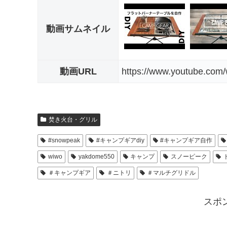
動画サムネイル
動画URL
https://www.youtube.co
焚き火台・グリル
#snowpeak
#キャンプギアdiy
#キャンプギア自作
wiwo
yakdome550
キャンプ
スノーピーク
＃キャンプギア
＃ニトリ
＃マルチグリドル
スポ