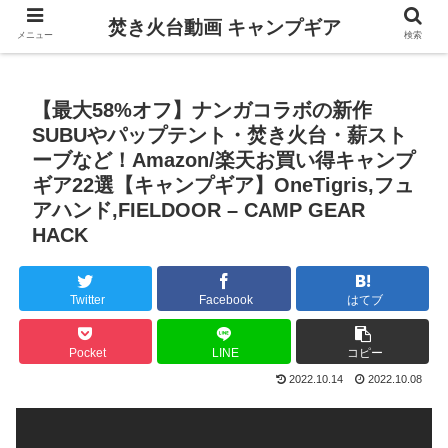
焚き火台動画 キャンプギア
メニュー
検索
【最大58%オフ】ナンガコラボの新作
SUBUやパップテント・焚き火台・薪スト
ーブなど！Amazon/楽天お買い得キャンプ
ギア22選【キャンプギア】OneTigris,フュ
アハンド,FIELDOOR – CAMP GEAR
HACK
Twitter
Facebook
はてブ
Pocket
LINE
コピー
2022.10.14
2022.10.08