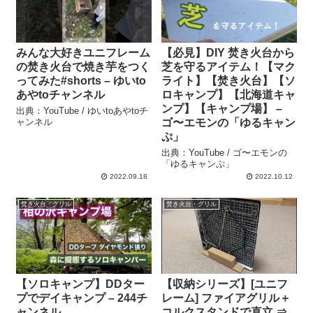
みんな大好きユニフレーム
【必見】DIY 焚き火台から
の焚き火台で焼き芋をつく
芝を守るアイテム！【マク
ってみた#shorts – ゆいto
ライト】【焚き火台】【ソ
あやtoチャンネル
ロキャンプ】【北海道キャ
ンプ】【キャンプ場】 –
出典：YouTube / ゆいtoあやtoチ
ャンネル
ゴ〜エモンの「ゆるキャン
ぷ」
出典：YouTube / ゴ〜エモンの
「ゆるキャンぷ」
2022.09.18
2022.10.12
焚き火台・グリル
焚き火台・グリル
【ソロキャンプ】DDター
【収納シリーズ】[ユニフ
プでデイキャンプ – 244チ
レーム] ファイアグリル＋
ャンネル
コルクスタンドで直立 ⇒