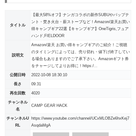
【最大58%オフ】ナンガコラボの新作SUBUやパップテ
ント・焚き火台・薪ストーブなど！Amazon/楽天お買い
タイトル
得キャンプギア22選【キャンプギア】OneTigris,フュア
ハンド,FIELDOOR
Amazon/楽天 お買い得キャンプギアのご紹介！ご視聴
のタイミングによっては、売り切れ・値下げ終了してい
説明文
る場合もありますのでご了承下さい。Amazonギフト券
をチャージしてよりお得に！https:/...
公開日時
2022-10-08 18:30:10
長さ
09:31
再生回数
4020
チャンネル
CAMP GEAR HACK
名
チャンネルU
https://www.youtube.com/channel/UCxMLOBZe6hxKej7
RL
AsqdaMgA