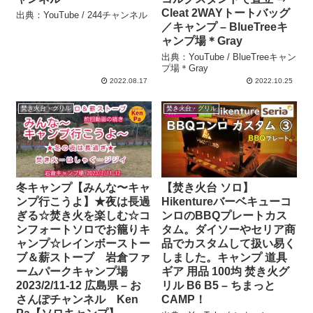
Cleat 2WAYトートバッグ
出典：YouTube / 244チャンネル
／キャンプ – BlueTreeキ
ャンプ場＊Gray
出典：YouTube / BlueTreeキャン
プ場＊Gray
2022.08.17
2022.10.25
焚き火台・グリル
焚き火台・グリル
冬キャンプ【みんな〜キャ
【焚き火台 ソロ】
ンプ行こうよ】★夜は長過
Hikentureバーベキューコ
ぎる☆焚き火を楽しむ☆コ
ンロのBBQプレートカス
ンフォートソロでお籠りキ
タム。ダイソーやセリア商
ャンプ☆レインボーストー
品でカスタムして扱い易く
ブ＆薪ストーブ 岩倉ファ
しました。キャンプ 道具
ームパークキャンプ場
ギア 用品 100均 焚き火グ
2023/2/11-12 広島県 – お
リル B6 B5 – ちまっと
さんぽチャンネル Ken
CAMP！