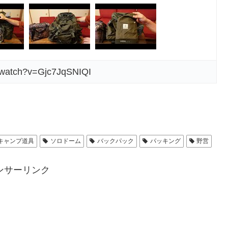
/watch?v=Gjc7JqSNIQI
キャンプ道具
ソロドーム
バックパック
パッキング
野営
ンサーリンク