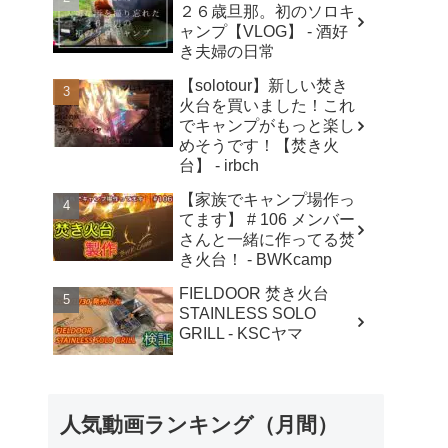
２６歳旦那。初のソロキ
ャンプ【VLOG】 - 酒好
き夫婦の日常
【solotour】新しい焚き
火台を買いました！これ
でキャンプがもっと楽し
めそうです！【焚き火
台】 - irbch
【家族でキャンプ場作っ
てます】 # 106 メンバー
さんと一緒に作ってる焚
き火台！ - BWKcamp
FIELDOOR 焚き火台
STAINLESS SOLO
GRILL - KSCヤマ
人気動画ランキング（月間）