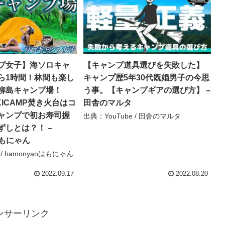
プ女子】海ソロキャ
【キャンプ道具選びを失敗した】
ら1時間！林間も楽し
キャンプ歴5年30代既婚男子の今思
柳島キャンプ場！
う事。【キャンプギアの選び方】 –
KICAMP焚き火台はコ
田舎のマルタ
ャンプで初お寿司握
出典：YouTube / 田舎のマルタ
ずしとは？！ –
はもにゃん
 / hamonyanはもにゃん
2022.09.17
2022.08.20
ンサーリンク