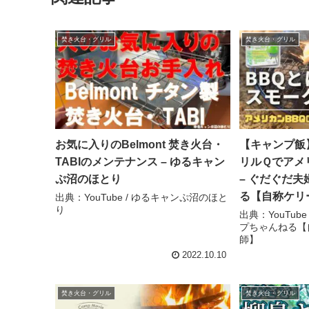
焚き火台・グリル
焚き火台・グリル
お気に入りのBelmont 焚き火台・
【キャンプ飯
TABIのメンテナンス – ゆるキャン
リルＱでアメ
ぷ沼のほとり
– ぐだぐだ
る【自称ケリ
出典：YouTube / ゆるキャンぷ沼のほと
り
出典：YouTub
プちゃんねる【
師】
2022.10.10
焚き火台・グリル
焚き火台・グリル