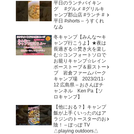
平日のランチバイキン
グ #グルメ #グリルキ
ャンプ郡山店 #ランチ #
平日 #shorts – うすくれ
なゐ
冬キャンプ【みんな〜キ
ャンプ行こうよ】★夜は
長過ぎる☆焚き火を楽し
む☆コンフォートソロで
お籠りキャンプ☆レイン
ボーストーブ＆薪ストー
ブ 岩倉ファームパーク
キャンプ場 2023/2/11-
12 広島県 – おさんぽチ
ャンネル Ken Pa【ソ
ロキャンプ】
【他におる？】キャンプ
飯が上手くいったのはア
ラジンのトースターのお
陰！ – ぽっぽ TV
△playing outdoors△