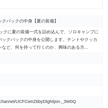
ックパックの中身【夏の装備】
パックに夏の装備一式を詰め込んで、ソロキャンプに
バックパックの中身を公開します。テントやクッカ
など、何を持って行くのか、興味のある方...
m/channel/UCFCwnZ6byDtgNIjon-_3W0Q