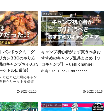
焚き火台・グリル
】バンドックミニグ
キャンプ初心者がまず買うべきお
リカンBBQのやり方
すすめのキャンプ道具まとめ【ソ
夫婦のキャンプちゃんね
ロキャンプ】 – ushi channel
ーケトル伝道師】
出典：YouTube / ushi channel
e / ぐだぐだ夫婦のキャン
自称ケリーケトル伝道
2023.01.10
2022.09.16
焚き火台・グリル