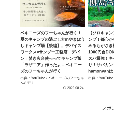
ペキニーズのフーちゃんが行く！
【ソロキャン
夏のキャンプの過ごし方inやまぼう
ンプ！都心か
しキャンプ場【後編】。デバイス
めるちがさき
ワークス×サンゾー工務店「デバ
1000円台DO
ン」焚き火台使っってキャンプ飯
スパ最強！キ
「ラザニア」作ったよ – ペキニー
り！サバカン
ズのフーちゃんが行く
hamonyan
出典：YouTube / ペキニーズのフーちゃ
出典：YouTube
んが行く
2022.08.24
スポ