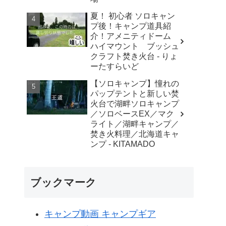
夏！ 初心者 ソロキャン
プ後！キャンプ道具紹
介！アメニティドーム
ハイマウント ブッシュ
クラフト焚き火台 - りょ
ーたすらいど
【ソロキャンプ】憧れの
パップテントと新しい焚
火台で湖畔ソロキャンプ
／ソロベースEX／マク
ライト／湖畔キャンプ／
焚き火料理／北海道キャ
ンプ - KITAMADO
ブックマーク
キャンプ動画 キャンプギア