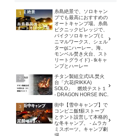
糸島絶景で、ソロキャン
プでも最高におすすめの
オートキャンプ場。糸島
ピクニックビレッジで、
バイクソロキャンプ(ミ
ニマルワークス、シェル
ターgにハーレー。海、
モンベル焚き火台、スト
リートグライド) - tkキャ
ンプとハーレー
チタン製組立式UL焚火
台「六花(RIKKA)
SOLO」 燃焼テスト１
- DRAGON HORSE INC.
街中【雪中キャンプ】で
コンビニ飯❗️薪ストーブ
とテント設営して本格的
な冬キャンプ。 - ムラカ
ミスポーツ。キャンプ劇
場