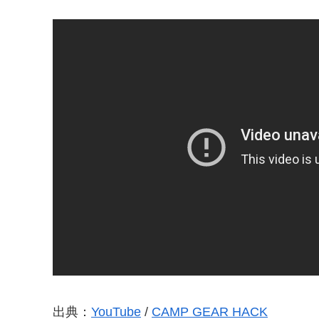
出典：
YouTube
/
CAMP GEAR HACK