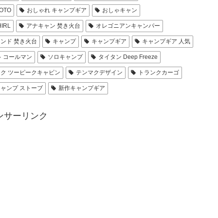
OTO
おしゃれ キャンプギア
おしゃキャン
IRL
アナキャン 焚き火台
オレゴニアンキャンパー
ンド 焚き火台
キャンプ
キャンプギア
キャンプギア 人気
コールマン
ソロキャンプ
タイタン Deep Freeze
ク ツーピークキャビン
テンマクデザイン
トランクカーゴ
キャンプ ストーブ
新作キャンプギア
ンサーリンク