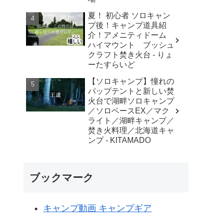
夏！ 初心者 ソロキャン
プ後！キャンプ道具紹
介！アメニティドーム
ハイマウント ブッシュ
クラフト焚き火台 - りょ
ーたすらいど
【ソロキャンプ】憧れの
パップテントと新しい焚
火台で湖畔ソロキャンプ
／ソロベースEX／マク
ライト／湖畔キャンプ／
焚き火料理／北海道キャ
ンプ - KITAMADO
ブックマーク
キャンプ動画 キャンプギア