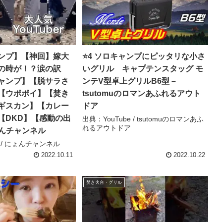
ンプ】【神回】嫁大
⭐️4 ソロキャンプにピッタリな小さ
の時が！？涙の訳
いグリル キャプテンスタッグ モ
ャンプ】【脱サラさ
ンテV型卓上グリルB6型 –
【ウポポイ】【焚き
tsutomuのロマンあふれるアウト
ギスカン】【カレー
ドア
【DKD】【感動の出
出典：YouTube / tsutomuのロマンあふ
れるアウトドア
ょんチャンネル
e / にょんチャンネル
2022.10.11
2022.10.22
焚き火台・グリル