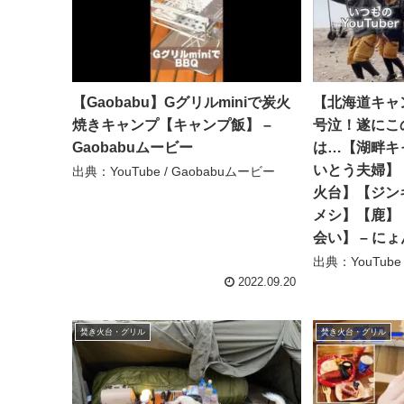
【Gaobabu】Gグリルminiで炭火
【北海道キャ
焼きキャンプ【キャンプ飯】 –
号泣！遂にこ
Gaobabuムービー
は…【湖畔キ
いとう夫婦】
出典：YouTube / Gaobabuムービー
火台】【ジン
メシ】【鹿】
会い】 – に
出典：YouTub
2022.09.20
焚き火台・グリル
焚き火台・グリル