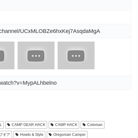
om/channel/UCxMLOBZe6hxKej7AsqdaMgA
m/watch?v=MypALhbelno
L
CAMP GEAR HACK
CAMP HACK
Coleman
ンプギア
Howto & Style
Oregonian Camper