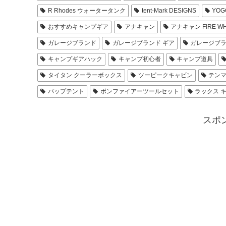
R Rhodes ウォータータンク
tent-Mark DESIGNS
YOG
おすすめキャンプギア
アナキャン
アナキャン FIRE WH
ガレージブランド
ガレージブランド ギア
ガレージブラ
キャンプギアハック
キャンプ初心者
キャンプ道具
タイタン クーラーボックス
ツーピークキャビン
テンマ
パップテント
ボンファイアーツールセット
ラックス 
スポ