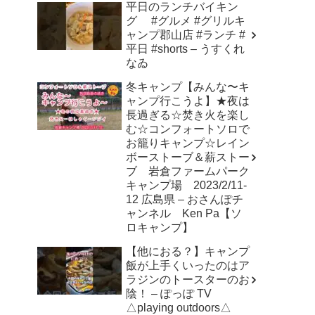
平日のランチバイキン
グ #グルメ #グリルキ
ャンプ郡山店 #ランチ #
平日 #shorts – うすくれ
なゐ
冬キャンプ【みんな〜キ
ャンプ行こうよ】★夜は
長過ぎる☆焚き火を楽し
む☆コンフォートソロで
お籠りキャンプ☆レイン
ボーストーブ＆薪ストー
ブ 岩倉ファームパーク
キャンプ場 2023/2/11-
12 広島県 – おさんぽチ
ャンネル Ken Pa【ソ
ロキャンプ】
【他におる？】キャンプ
飯が上手くいったのはア
ラジンのトースターのお
陰！ – ぽっぽ TV
△playing outdoors△