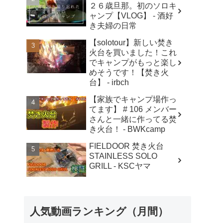
２６歳旦那。初のソロキ
ャンプ【VLOG】 - 酒好
き夫婦の日常
【solotour】新しい焚き
火台を買いました！これ
でキャンプがもっと楽し
めそうです！【焚き火
台】 - irbch
【家族でキャンプ場作っ
てます】 # 106 メンバー
さんと一緒に作ってる焚
き火台！ - BWKcamp
FIELDOOR 焚き火台
STAINLESS SOLO
GRILL - KSCヤマ
人気動画ランキング（月間）