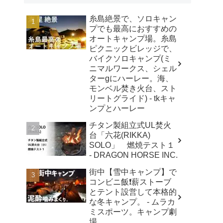
糸島絶景で、ソロキャン
プでも最高におすすめの
オートキャンプ場。糸島
ピクニックビレッジで、
バイクソロキャンプ(ミ
ニマルワークス、シェル
ターgにハーレー。海、
モンベル焚き火台、スト
リートグライド) - tkキャ
ンプとハーレー
チタン製組立式UL焚火
台「六花(RIKKA)
SOLO」 燃焼テスト１
- DRAGON HORSE INC.
街中【雪中キャンプ】で
コンビニ飯❗️薪ストーブ
とテント設営して本格的
な冬キャンプ。 - ムラカ
ミスポーツ。キャンプ劇
場