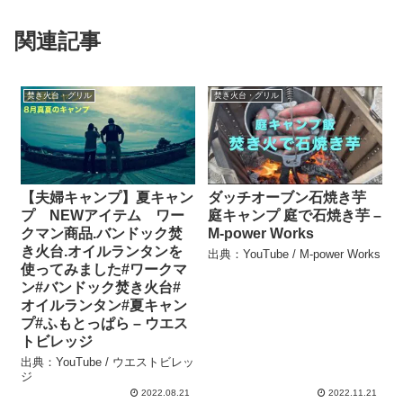
関連記事
焚き火台・グリル
焚き火台・グリル
【夫婦キャンプ】夏キャン
ダッチオーブン石焼き芋
プ NEWアイテム ワー
庭キャンプ 庭で石焼き芋 –
クマン商品.バンドック焚
M-power Works
き火台.オイルランタンを
出典：YouTube / M-power Works
使ってみました#ワークマ
ン#バンドック焚き火台#
オイルランタン#夏キャン
プ#ふもとっぱら – ウエス
トビレッジ
出典：YouTube / ウエストビレッ
ジ
2022.08.21
2022.11.21