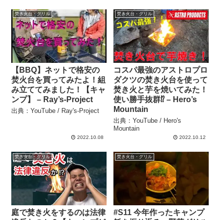
焚き火台・グリル
焚き火台・グリル
【BBQ】ネットで格安の
コスパ最強のアストロプロ
焚火台を買ってみたよ！組
ダクツの焚き火台を使って
み立ててみました！【キャ
焚き火と芋を焼いてみた！
ンプ】 – Ray’s-Project
使い勝手抜群⁉ – Hero’s
Mountain
出典：YouTube / Ray's-Project
出典：YouTube / Hero's
Mountain
2022.10.08
2022.10.12
焚き火台・グリル
焚き火台・グリル
庭で焚き火をするのは法律
#S11 今年作ったキャンプ