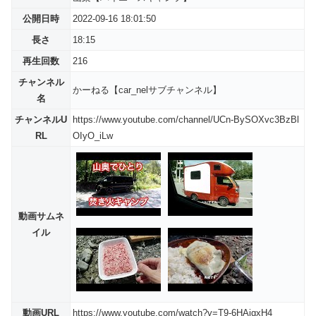
公開日時
2022-09-16 18:01:50
長さ
18:15
再生回数
216
チャンネル
かーねる【car_nelサブチャンネル】
名
チャンネルU
https://www.youtube.com/channel/UCn-BySOXvc3BzBl
RL
OIyO_iLw
動画サムネ
イル
動画URL
https://www.youtube.com/watch?v=T9-6HAjgxH4