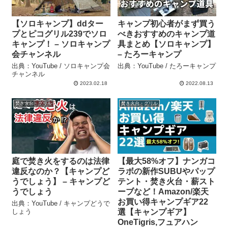
【ソロキャンプ】ddター
キャンプ初心者がまず買う
プとピコグリル239でソロ
べきおすすめのキャンプ道
キャンプ！ – ソロキャンプ
具まとめ【ソロキャンプ】
会チャンネル
– たろーキャンプ
出典：YouTube / ソロキャンプ会
出典：YouTube / たろーキャンプ
チャンネル
2023.02.18
2022.08.13
焚き火台・グリル
焚き火台・グリル
庭で焚き火をするのは法律
【最大58%オフ】ナンガコ
違反なのか？【キャンプど
ラボの新作SUBUやパップ
うでしょう】 – キャンプど
テント・焚き火台・薪スト
うでしょう
ーブなど！Amazon/楽天
お買い得キャンプギア22
出典：YouTube / キャンプどうで
しょう
選【キャンプギア】
OneTigris,フュアハン