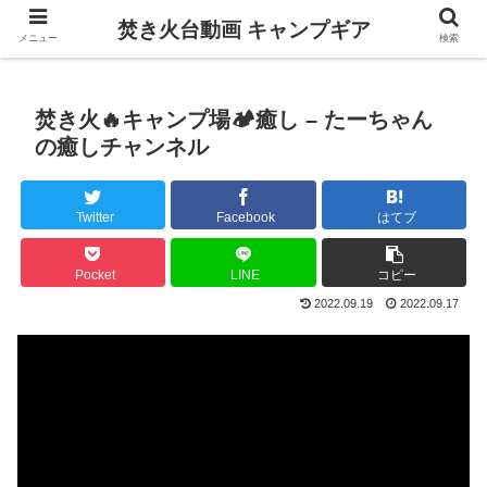
焚き火台動画 キャンプギア
メニュー
検索
焚き火🔥キャンプ場🏕癒し – たーちゃん
の癒しチャンネル
Twitter
Facebook
はてブ
Pocket
LINE
コピー
2022.09.19
2022.09.17