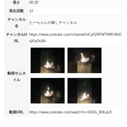
長さ
00:20
再生回数
12
チャンネル
たーちゃんの癒しチャンネル
名
チャンネルU
https://www.youtube.com/channel/UCy020FWTWfE40rD
RL
qXIsDv9A
動画サムネ
イル
動画URL
https://www.youtube.com/watch?v=5XbG_B0LaL8