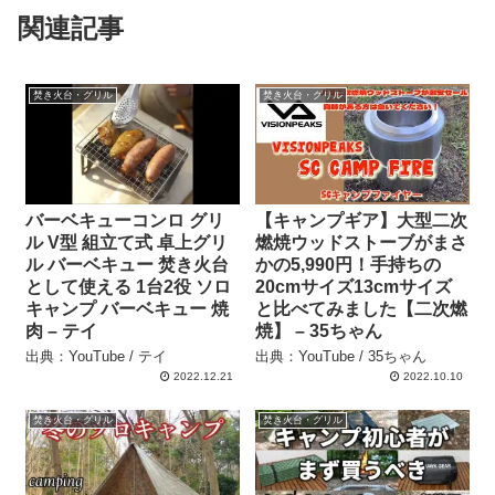
関連記事
焚き火台・グリル
焚き火台・グリル
バーベキューコンロ グリ
【キャンプギア】大型二次
ル V型 組立て式 卓上グリ
燃焼ウッドストーブがまさ
ル バーベキュー 焚き火台
かの5,990円！手持ちの
として使える 1台2役 ソロ
20cmサイズ13cmサイズ
キャンプ バーベキュー 焼
と比べてみました【二次燃
肉 – テイ
焼】 – 35ちゃん
出典：YouTube / テイ
出典：YouTube / 35ちゃん
2022.12.21
2022.10.10
焚き火台・グリル
焚き火台・グリル