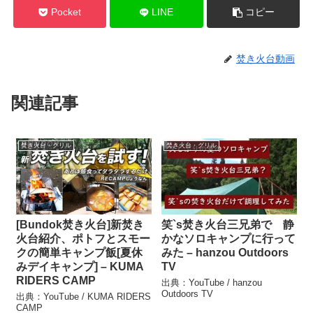
Pocket
LINE
コピー
焚き火台動画
関連記事
焚き火台・グリル
焚き火台・グリル
[Bundok焚き火台]新焚き
笑`s焚き火台三兄弟で 静
火台紹介、ポトフとスモー
かなソロキャンプに行って
クの簡単キャンプ飯[夏休
みた – hanzou Outdoors
みデイキャンプ] – KUMA
TV
RIDERS CAMP
出典：YouTube / hanzou
Outdoors TV
出典：YouTube / KUMA RIDERS
CAMP