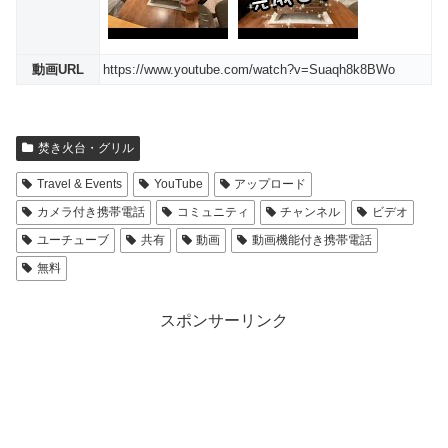
動画URL
https://www.youtube.com/watch?v=Suaqh8k8BWo
焚き火台・グリル
Travel & Events
YouTube
アップロード
カメラ付き携帯電話
コミュニティ
チャンネル
ビデオ
ユーチューブ
共有
動画
動画機能付き携帯電話
無料
スポンサーリンク