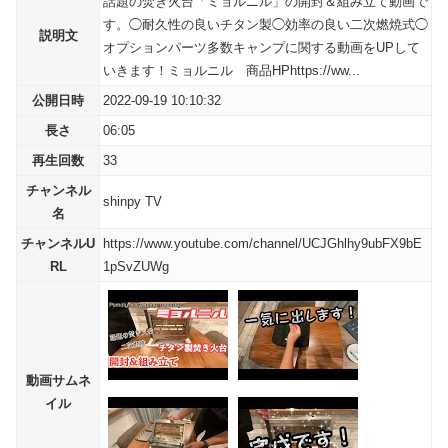
話題の焚き火台「ミョルニル」の開封＆組み立て動画で
す。◯耐久性の良いチタン製◯効率の良い二次燃焼式◯
説明文
オプションパーツ多数キャンプに関する動画をUPして
いきます！ミョルニル 商品HPhttps://ww...
公開日時
2022-09-19 10:10:32
長さ
06:05
再生回数
33
チャンネル
shinpy TV
名
チャンネルU
https://www.youtube.com/channel/UCJGhlhy9ubFX9bE
RL
1pSvZUWg
動画サムネ
イル