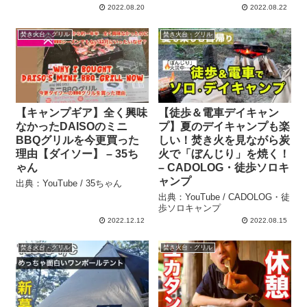
2022.08.20
2022.08.22
焚き火台・グリル
焚き火台・グリル
【キャンプギア】全く興味
【徒歩＆電車デイキャン
なかったDAISOのミニ
プ】夏のデイキャンプも楽
BBQグリルを今更買った
しい！焚き火を見ながら炭
理由【ダイソー】 – 35ち
火で「ぼんじり」を焼く！
ゃん
– CADOLOG・徒歩ソロキ
ャンプ
出典：YouTube / 35ちゃん
出典：YouTube / CADOLOG・徒
歩ソロキャンプ
2022.12.12
2022.08.15
焚き火台・グリル
焚き火台・グリル