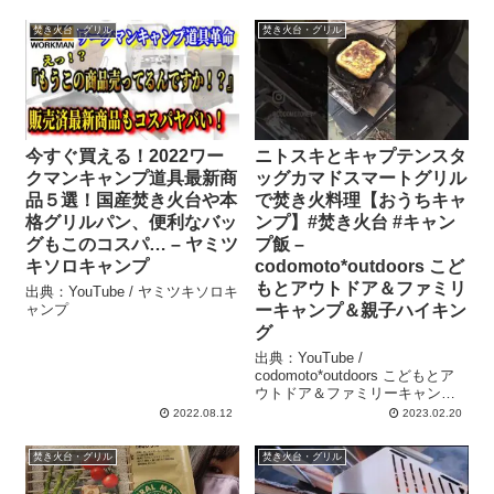
焚き火台・グリル
焚き火台・グリル
今すぐ買える！2022ワー
ニトスキとキャプテンスタ
クマンキャンプ道具最新商
ッグカマドスマートグリル
品５選！国産焚き火台や本
で焚き火料理【おうちキャ
格グリルパン、便利なバッ
ンプ】#焚き火台 #キャン
グもこのコスパ… – ヤミツ
プ飯 –
キソロキャンプ
codomoto*outdoors こど
もとアウトドア＆ファミリ
出典：YouTube / ヤミツキソロキ
ャンプ
ーキャンプ＆親子ハイキン
グ
出典：YouTube /
codomoto*outdoors こどもとア
ウトドア＆ファミリーキャンプ
＆親子ハイキング
2022.08.12
2023.02.20
焚き火台・グリル
焚き火台・グリル