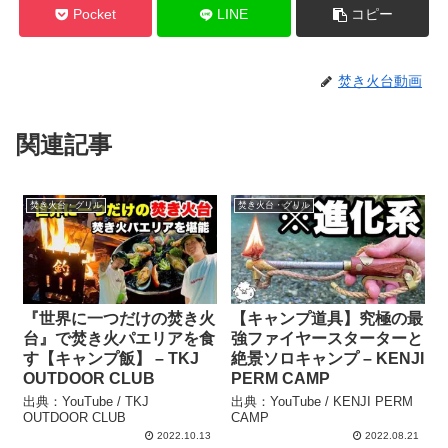
Pocket
LINE
コピー
焚き火台動画
関連記事
焚き火台・グリル
焚き火台・グリル
『世界に一つだけの焚き火
【キャンプ道具】究極の最
台』で焚き火パエリアを食
強ファイヤースターターと
す【キャンプ飯】 – TKJ
絶景ソロキャンプ – KENJI
OUTDOOR CLUB
PERM CAMP
出典：YouTube / TKJ
出典：YouTube / KENJI PERM
OUTDOOR CLUB
CAMP
2022.10.13
2022.08.21